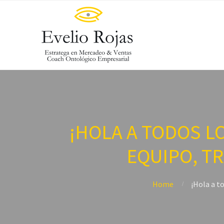
¡HOLA A TODOS L
EQUIPO, T
Home
¡Hola a t