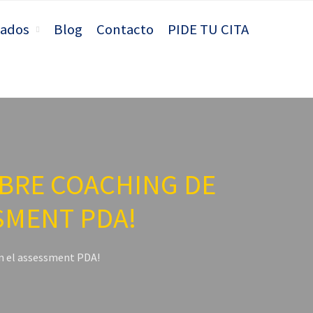
iados
Blog
Contacto
PIDE TU CITA
OBRE COACHING DE
SMENT PDA!
on el assessment PDA!